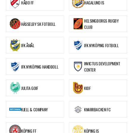
HÅBO FF
HAGALUND IS
HELSINGBORGS RUGBY
HÄSSELBY SK FOTBOLL
CLUB
IFK ÅMÅL
IFK NYKÖPING FOTBOLL
INVICTUS DEVELOPMENT
IFK NYKÖPING HANDBOLL
CENTER
JULITA GOIF
KIOF
KJELL & COMPANY
KNARRBACKEN FC
KÖPING FF
KÖPING IS