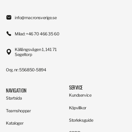
info@macronsverige.se
Milad: +46 70 466 35 60
Källängsvägen 1, 141 71
Segeltorp
Org. nr: 556850-5894
SERVICE
NAVIGATION
Kundservice
Startsida
Köpvillkor
Teamshoppar
Storleksguide
Kataloger