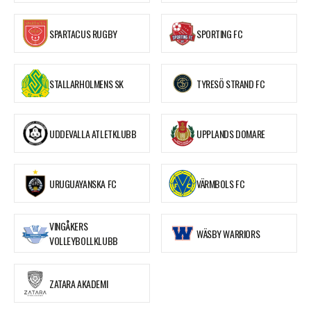
SPARTACUS RUGBY
SPORTING FC
STALLARHOLMENS SK
TYRESÖ STRAND FC
UDDEVALLA ATLETKLUBB
UPPLANDS DOMARE
URUGUAYANSKA FC
VÄRMBOLS FC
VINGÅKERS
WÄSBY WARRIORS
VOLLEYBOLLKLUBB
ZATARA AKADEMI