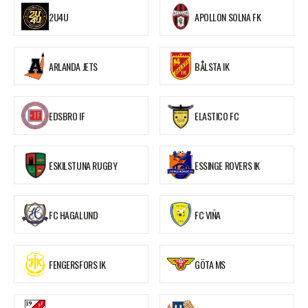
2U4U
APOLLON SOLNA FK
ARLANDA JETS
BÅLSTA IK
EDSBRO IF
ELASTICO FC
ESKILSTUNA RUGBY
ESSINGE ROVERS IK
FC HAGALUND
FC VIÑA
FENGERSFORS IK
GÖTA MS