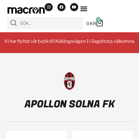
0
0
KR
Vi har flyttat vår butik till Källängsvägen 1 i Segeltorp, välkomna.
APOLLON SOLNA FK