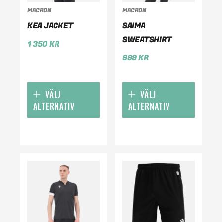
MACRON
MACRON
KEA JACKET
SAIMA
SWEATSHIRT
1 350
KR
999
KR
VÄLJ
VÄLJ
ALTERNATIV
ALTERNATIV