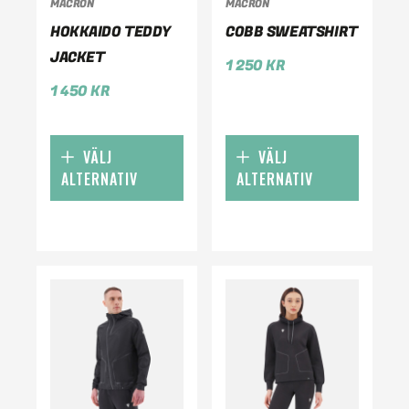
MACRON
MACRON
HOKKAIDO TEDDY
COBB SWEATSHIRT
JACKET
1 250
KR
1 450
KR
VÄLJ
VÄLJ
ALTERNATIV
ALTERNATIV