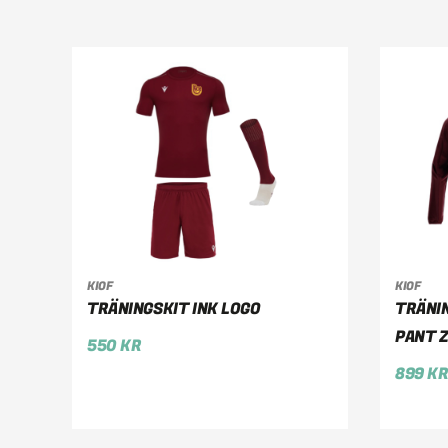
KIOF
KIOF
VÄLJ ALTERNATIV
VÄ
TRÄNINGSKIT INK LOGO
TRÄNI
PANT Z
550
KR
899
K