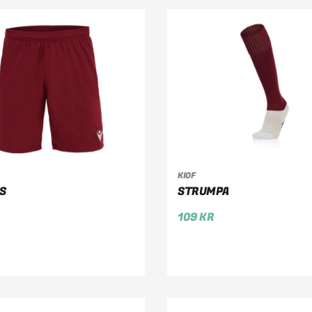
KIOF
LJ ALTERNATIV
VÄLJ ALTERNATIV
S
STRUMPA
109
KR