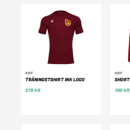
KIOF
KIOF
VÄLJ ALTERNATIV
VÄ
TRÄNINGSTSHIRT INK LOGO
SHORT
279
KR
189
KR