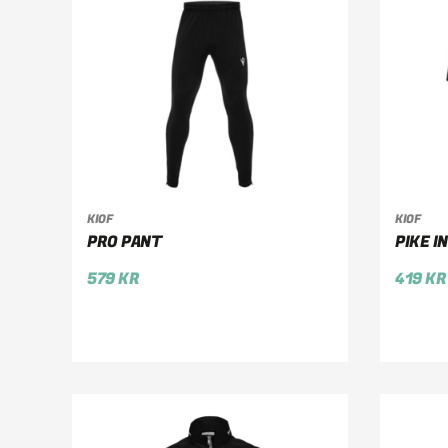
KIOF
KIOF
VÄLJ ALTERNATIV
VÄ
PRO PANT
PIKE I
579
KR
419
KR