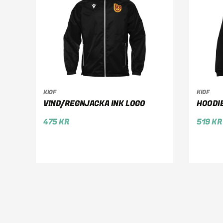
KIOF
KIOF
VÄLJ ALTERNATIV
VÄ
VIND/REGNJACKA INK LOGO
HOODIE
475
KR
519
KR