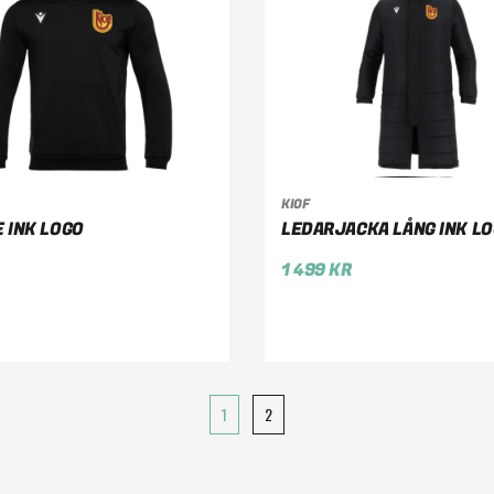
KIOF
LJ ALTERNATIV
VÄLJ ALTERNATIV
 INK LOGO
LEDARJACKA LÅNG INK L
1 499
KR
1
2