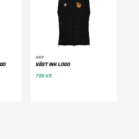
KIOF
VÄLJ ALTERNATIV
OGO
VÄST INK LOGO
799
KR