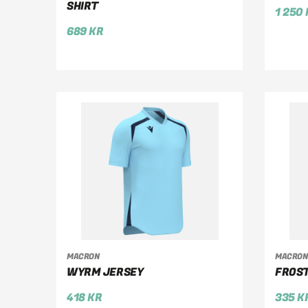
SHIRT
1 250
689
KR
MACRON
MACRON
VÄLJ ALTERNATIV
V
WYRM JERSEY
FROS
418
KR
335
K