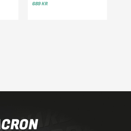
689
KR
ACRON