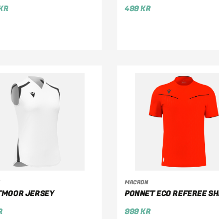
KR
499
KR
MACRON
ÄLJ ALTERNATIV
VÄLJ ALTERNATIV
TMOOR JERSEY
PONNET ECO REFEREE SH
R
999
KR