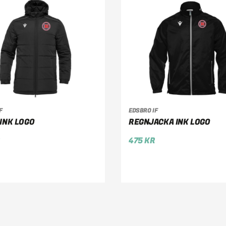
F
EDSBRO IF
LJ ALTERNATIV
VÄLJ ALTERNATIV
INK LOGO
REGNJACKA INK LOGO
R
475
KR