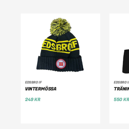
EDSBRO IF
EDSBRO I
LÄGG TILL I VARUKORG
VÄ
VINTERMÖSSA
TRÄNIN
249
KR
550
K