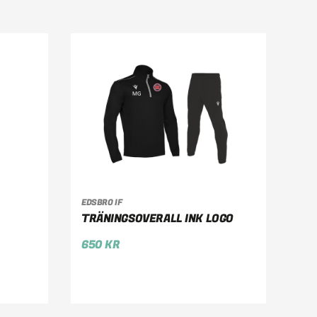
EDSBRO IF
VÄLJ ALTERNATIV
TRÄNINGSOVERALL INK LOGO
650
KR