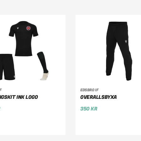
F
EDSBRO IF
LJ ALTERNATIV
VÄLJ ALTERNATIV
GSKIT INK LOGO
OVERALLSBYXA
R
350
KR