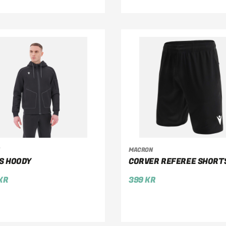
MACRON
ÄLJ ALTERNATIV
VÄLJ ALTERNATIV
S HOODY
CORVER REFEREE SHORT
KR
399
KR