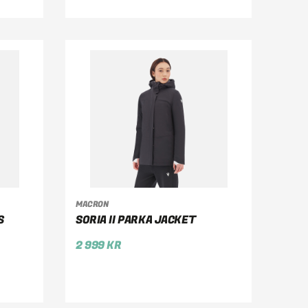
MACRON
VÄLJ ALTERNATIV
S
SORIA II PARKA JACKET
2 999
KR