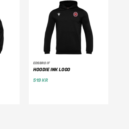
EDSBRO IF
VÄLJ ALTERNATIV
HOODIE INK LOGO
519
KR