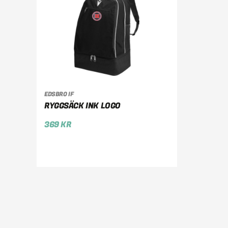
EDSBRO IF
LÄGG TILL I VARUKORG
RYGGSÄCK INK LOGO
369
KR