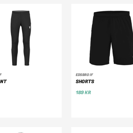
F
EDSBRO IF
LJ ALTERNATIV
VÄLJ ALTERNATIV
ANT
SHORTS
189
KR