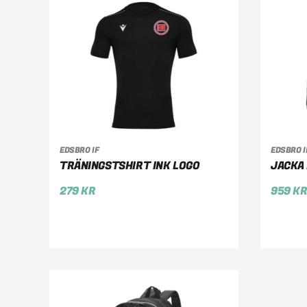
EDSBRO IF
EDSBRO I
VÄLJ ALTERNATIV
VÄ
TRÄNINGSTSHIRT INK LOGO
JACKA 
279
KR
959
K