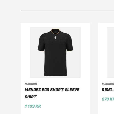
MACRON
MACRON
VÄLJ ALTERNATIV
V
MENDEZ ECO SHORT-SLEEVE
RIGEL
SHIRT
279
K
1 109
KR