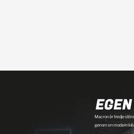
EGEN
Macron är tredje störs
genom en modern klädko