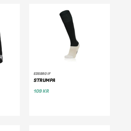
EDSBRO IF
VÄLJ ALTERNATIV
STRUMPA
109
KR