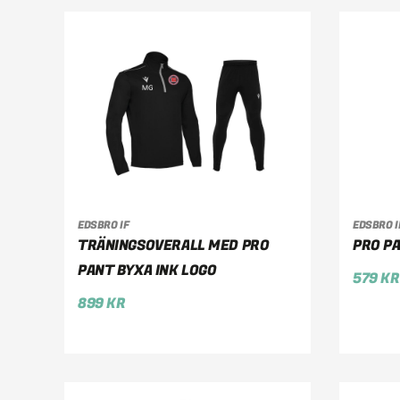
EDSBRO IF
EDSBRO I
VÄLJ ALTERNATIV
VÄ
TRÄNINGSOVERALL MED PRO
PRO P
PANT BYXA INK LOGO
579
KR
899
KR