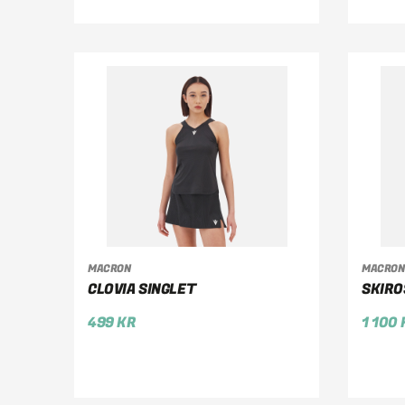
MACRON
MACRON
VÄLJ ALTERNATIV
V
CLOVIA SINGLET
SKIRO
499
KR
1 100