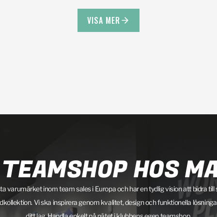
VISA MER
 TEAMSHOP HOS M
ta varumärket inom team sales i Europa och har en tydlig vision att bidra till
llektion. Vi ska inspirera genom kvalitet, design och funktionella lösning
ditt lag. Handla enkelt på nätet i klubbens egen teamshop.