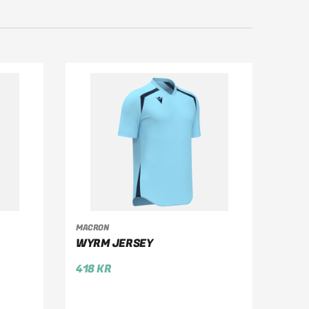
MACRON
VÄLJ ALTERNATIV
WYRM JERSEY
418
KR