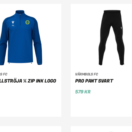
S FC
VÄRMBOLS FC
LJ ALTERNATIV
VÄLJ ALTERNATIV
LSTRÖJA ¼ ZIP INK LOGO
PRO PANT SVART
R
579
KR