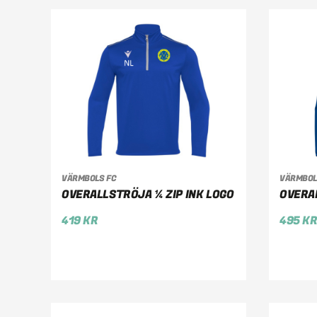
VÄRMBOLS FC
VÄRMBOL
VÄLJ ALTERNATIV
VÄ
OVERALLSTRÖJA ¼ ZIP INK LOGO
OVERAL
419
KR
495
K