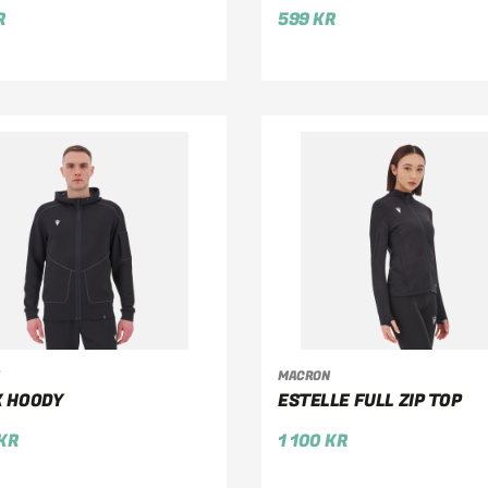
R
599
KR
ÄLJ ALTERNATIV
VÄLJ ALTERNATIV
MACRON
 HOODY
ESTELLE FULL ZIP TOP
KR
1 100
KR