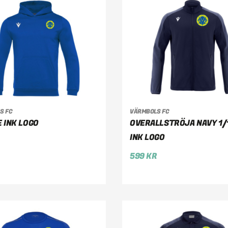
S FC
VÄRMBOLS FC
LJ ALTERNATIV
VÄLJ ALTERNATIV
 INK LOGO
OVERALLSTRÖJA NAVY 1/1
INK LOGO
599
KR