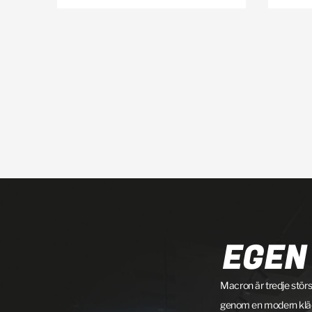
EGEN
Macron är tredje störs
genom en modern klädko