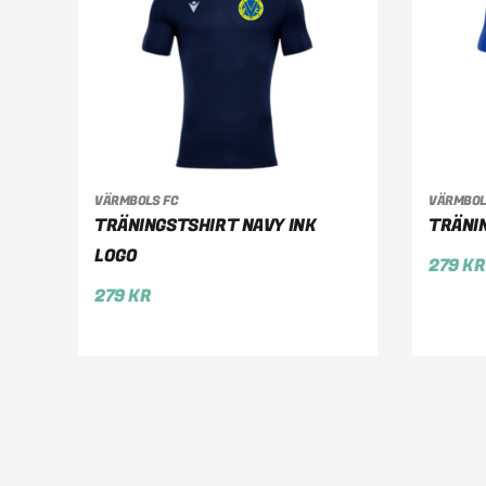
VÄRMBOLS FC
VÄRMBOL
VÄLJ ALTERNATIV
VÄ
TRÄNINGSTSHIRT NAVY INK
TRÄNI
LOGO
279
KR
279
KR