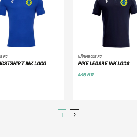
S FC
VÄRMBOLS FC
LJ ALTERNATIV
VÄLJ ALTERNATIV
NGSTSHIRT INK LOGO
PIKE LEDARE INK LOGO
419
KR
1
2