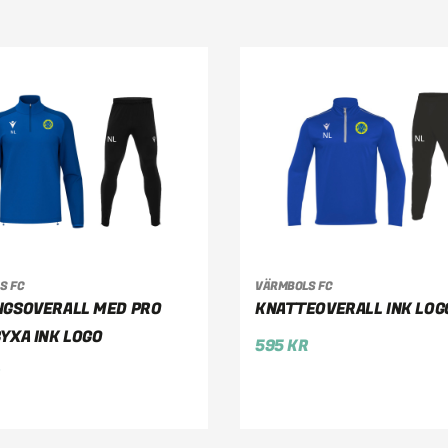
S FC
VÄRMBOLS FC
LJ ALTERNATIV
VÄLJ ALTERNATIV
NGSOVERALL MED PRO
KNATTEOVERALL INK LOG
YXA INK LOGO
595
KR
R