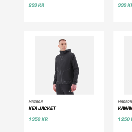
299
KR
999
K
VÄLJ ALTERNATIV
V
MACRON
MACRON
KEA JACKET
KANAK
1 350
KR
1 250