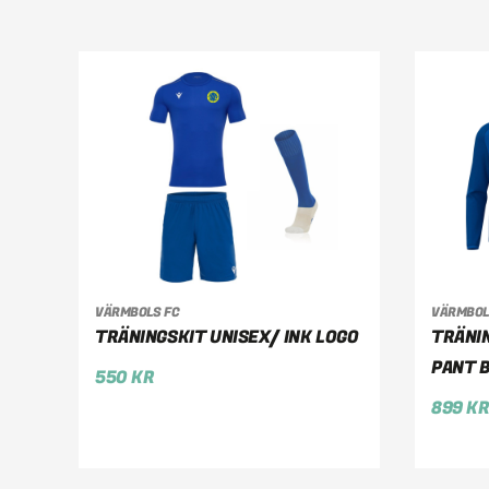
VÄRMBOLS FC
VÄRMBOL
VÄLJ ALTERNATIV
VÄ
TRÄNINGSKIT UNISEX/ INK LOGO
TRÄNI
PANT B
550
KR
899
K