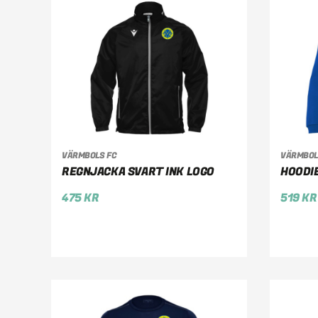
VÄRMBOLS FC
VÄRMBOL
VÄLJ ALTERNATIV
VÄ
REGNJACKA SVART INK LOGO
HOODIE
475
KR
519
KR