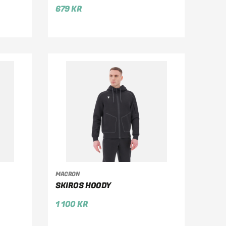
679
KR
VÄLJ ALTERNATIV
MACRON
SKIROS HOODY
1 100
KR