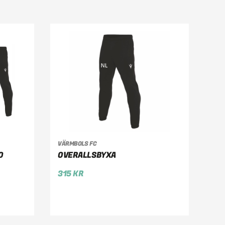
VÄRMBOLS FC
VÄLJ ALTERNATIV
O
OVERALLSBYXA
315
KR