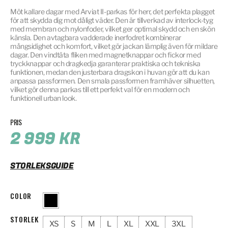
Möt kallare dagar med Arviat II-parkas för herr, det perfekta plagget
för att skydda dig mot dåligt väder. Den är tillverkad av interlock-tyg
med membran och nylonfoder, vilket ger optimal skydd och en skön
känsla. Den avtagbara vadderade inerfodret kombinerar
mångsidighet och komfort, vilket gör jackan lämplig även för mildare
dagar. Den vindtäta fliken med magnetknappar och fickor med
tryckknappar och dragkedja garanterar praktiska och tekniska
funktionen, medan den justerbara dragskon i huvan gör att du kan
anpassa passformen. Den smala passformen framhäver silhuetten,
vilket gör denna parkas till ett perfekt val för en modern och
funktionell urban look.
2 999
KR
STORLEKSGUIDE
COLOR
STORLEK
XS
S
M
L
XL
XXL
3XL