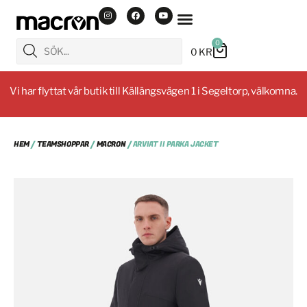
0
0
KR
Vi har flyttat vår butik till Källängsvägen 1 i Segeltorp, välkomna.
HEM
/
TEAMSHOPPAR
/
MACRON
/ ARVIAT II PARKA JACKET