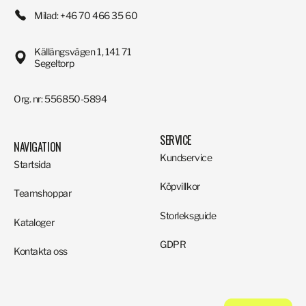
Milad: +46 70 466 35 60
Källängsvägen 1, 141 71
Segeltorp
Org. nr: 556850-5894
SERVICE
NAVIGATION
Kundservice
Startsida
Köpvillkor
Teamshoppar
Storleksguide
Kataloger
GDPR
Kontakta oss