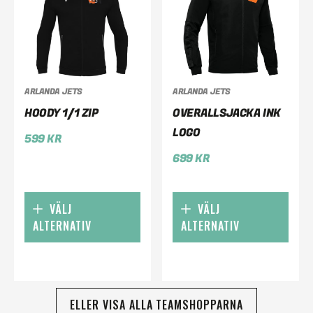
ARLANDA JETS
ARLANDA JETS
HOODY 1/1 ZIP
OVERALLSJACKA INK
LOGO
599
KR
699
KR
VÄLJ
VÄLJ
ALTERNATIV
ALTERNATIV
ELLER VISA ALLA TEAMSHOPPARNA