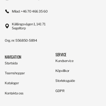
Milad: +46 70 466 35 60
Källängsvägen 1, 141 71
Segeltorp
Org. nr: 556850-5894
SERVICE
NAVIGATION
Kundservice
Startsida
Köpvillkor
Teamshoppar
Storleksguide
Kataloger
GDPR
Kontakta oss