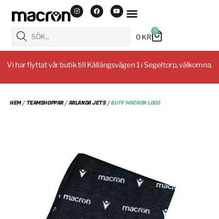
0
0
KR
Vi har flyttat vår butik till Källängsvägen 1 i Segeltorp, välkomna.
HEM
/
TEAMSHOPPAR
/
ARLANDA JETS
/ BUFF MACRON LOGO