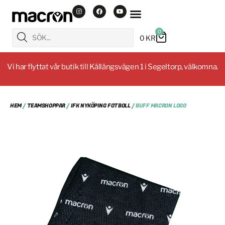
0
0
KR
Vi har flyttat vår butik till Källängsvägen 1 i Segeltorp, välkomna.
HEM
/
TEAMSHOPPAR
/
IFK NYKÖPING FOTBOLL
/ BUFF MACRON LOGO