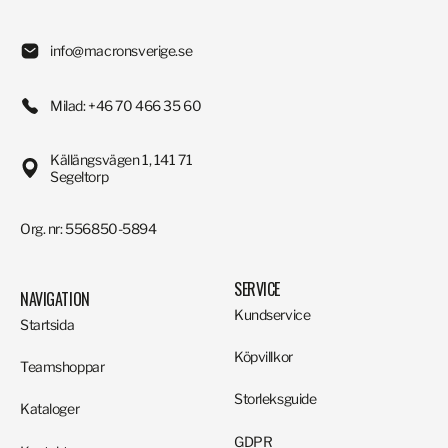
info@macronsverige.se
Milad: +46 70 466 35 60
Källängsvägen 1, 141 71
Segeltorp
Org. nr: 556850-5894
SERVICE
NAVIGATION
Kundservice
Startsida
Köpvillkor
Teamshoppar
Storleksguide
Kataloger
GDPR