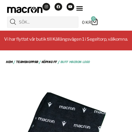
0
0
KR
Vi har flyttat vår butik till Källängsvägen 1 i Segeltorp, välkomna.
HEM
/
TEAMSHOPPAR
/
KÖPING FF
/ BUFF MACRON LOGO