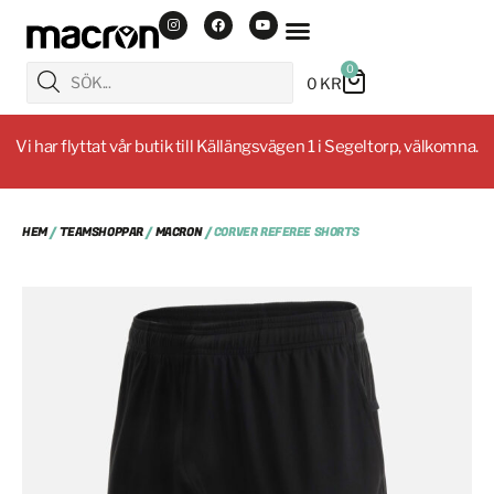
0
0
KR
Vi har flyttat vår butik till Källängsvägen 1 i Segeltorp, välkomna.
HEM
/
TEAMSHOPPAR
/
MACRON
/ CORVER REFEREE SHORTS