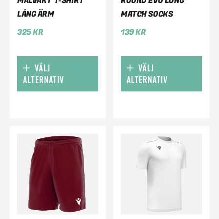
MÅLVAKT T-SHIRT
ROUND EVO LONG
LÅNG ÄRM
MATCH SOCKS
325
KR
139
KR
VÄLJ
VÄLJ
ALTERNATIV
ALTERNATIV