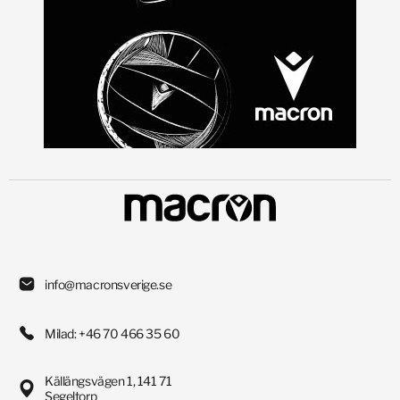
info@macronsverige.se
Milad: +46 70 466 35 60
Källängsvägen 1, 141 71
Segeltorp