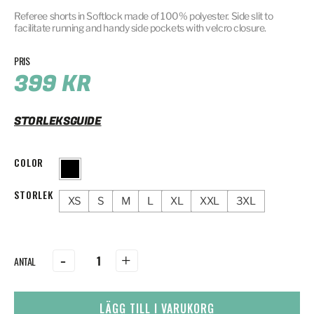
Referee shorts in Softlock made of 100% polyester. Side slit to
facilitate running and handy side pockets with velcro closure.
399
KR
STORLEKSGUIDE
COLOR
STORLEK
XS
S
M
L
XL
XXL
3XL
-
+
LÄGG TILL I VARUKORG