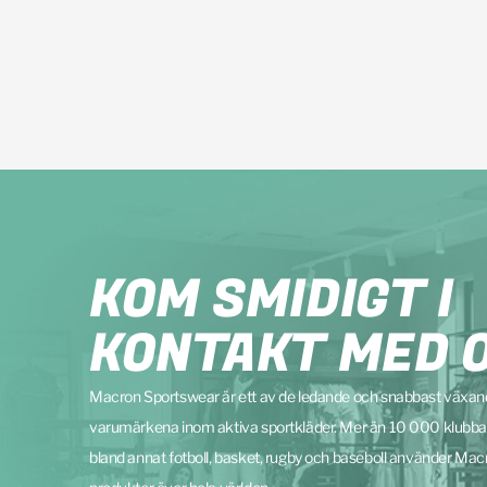
KOM SMIDIGT I
KONTAKT MED 
Macron Sportswear är ett av de ledande och snabbast växa
varumärkena inom aktiva sportkläder. Mer än 10 000 klubba
bland annat fotboll, basket, rugby och baseboll använder Mac