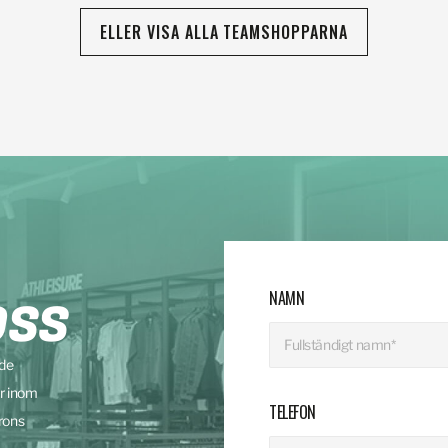
ELLER VISA ALLA TEAMSHOPPARNA
NAMN
OSS
nde
r inom
TELEFON
rons