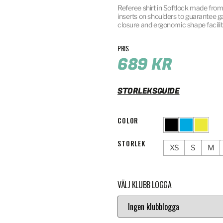
Referee shirt in Softlock made fro
inserts on shoulders to guarantee g
closure and ergonomic shape facili
689
KR
STORLEKSGUIDE
COLOR
STORLEK
XS
S
M
VÄLJ KLUBB LOGGA