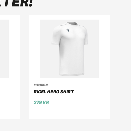
KTER!
VÄLJ ALTERNATIV
MACRON
RIGEL HERO SHIRT
279
KR