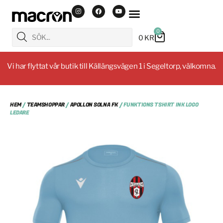
0
0
KR
Vi har flyttat vår butik till Källängsvägen 1 i Segeltorp, välkomna.
HEM
/
TEAMSHOPPAR
/
APOLLON SOLNA FK
/ FUNKTIONS TSHIRT INK LOGO
LEDARE