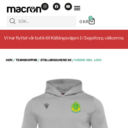
0
0
KR
Vi har flyttat vår butik till Källängsvägen 1 i Segeltorp, välkomna.
HEM
/
TEAMSHOPPAR
/
STALLARHOLMENS SK
/ HOODIE INKL. LOGO