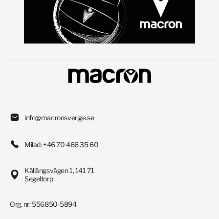
info@macronsverige.se
Milad: +46 70 466 35 60
Källängsvägen 1, 141 71
Segeltorp
Org. nr: 556850-5894