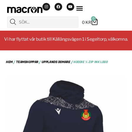
0
0
KR
Vi har flyttat vår butik till Källängsvägen 1 i Segeltorp, välkomna.
HEM
/
TEAMSHOPPAR
/
UPPLANDS DOMARE
/ HOODIE ¼ ZIP INK LOGO