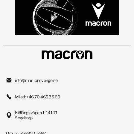
info@macronsverige.se
Milad: +46 70 466 35 60
Källängsvägen 1, 141 71
Segeltorp
Org. nr: 556850-5894