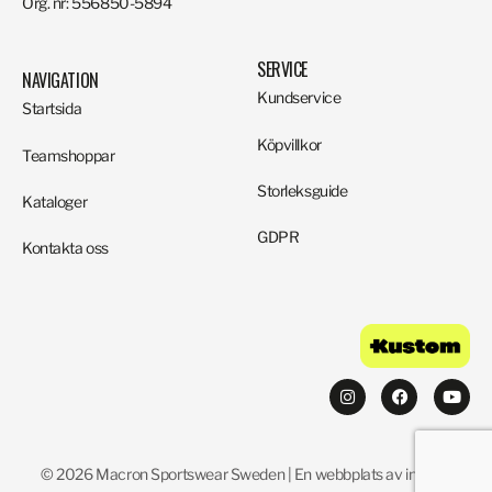
Org. nr: 556850-5894
SERVICE
NAVIGATION
Kundservice
Startsida
Köpvillkor
Teamshoppar
Storleksguide
Kataloger
GDPR
Kontakta oss
© 2026 Macron Sportswear Sweden | En webbplats av invistic