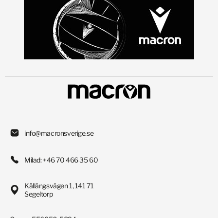
info@macronsverige.se
Milad: +46 70 466 35 60
Källängsvägen 1, 141 71
Segeltorp