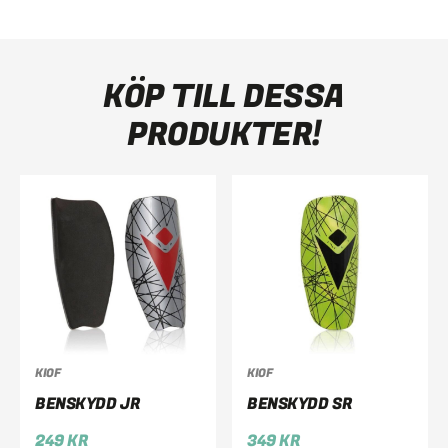
KÖP TILL DESSA
PRODUKTER!
KIOF
KIOF
BENSKYDD JR
BENSKYDD SR
249
KR
349
KR