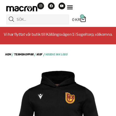
0
0
KR
Vi har flyttat vår butik till Källängsvägen 1 i Segeltorp, välkomna.
HEM
/
TEAMSHOPPAR
/
KIOF
/ HOODIE INK LOGO