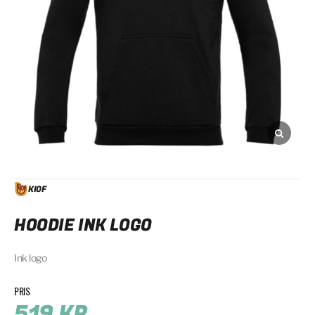
KIOF
HOODIE INK LOGO
Ink logo
519
KR