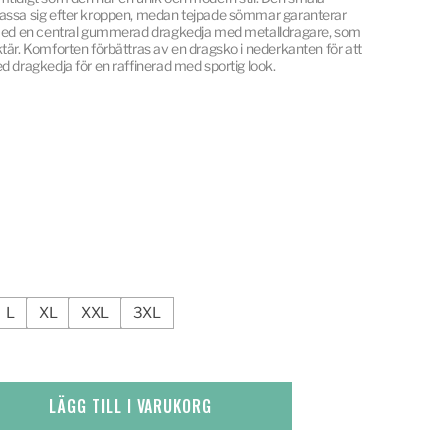
passa sig efter kroppen, medan tejpade sömmar garanterar
d med en central gummerad dragkedja med metalldragare, som
tär. Komforten förbättras av en dragsko i nederkanten för att
d dragkedja för en raffinerad med sportig look.
L
XL
XXL
3XL
LÄGG TILL I VARUKORG