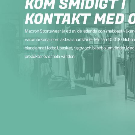
KOM SMIDIGT I
KONTAKT MED 
Macron Sportswear är ett av de ledande och snabbast växa
varumärkena inom aktiva sportkläder. Mer än 10 000 klubba
bland annat fotboll, basket, rugby och baseboll använder Mac
produkter över hela världen.