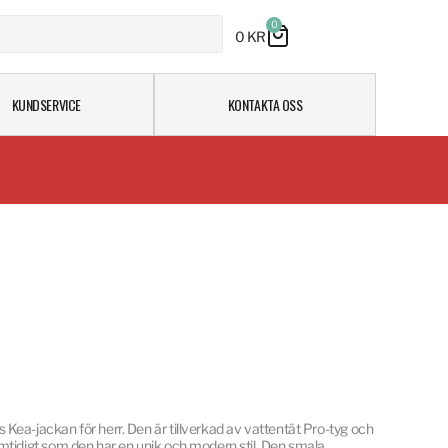
0
0
KR
KUNDSERVICE
KONTAKTA OSS
ea-jackan för herr. Den är tillverkad av vattentät Pro-tyg och
mtidigt som den har en unik och modern stil. Den smala