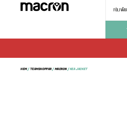
FÖLJ VÅR
HEM
/
TEAMSHOPPAR
/
MACRON
/ KEA JACKET