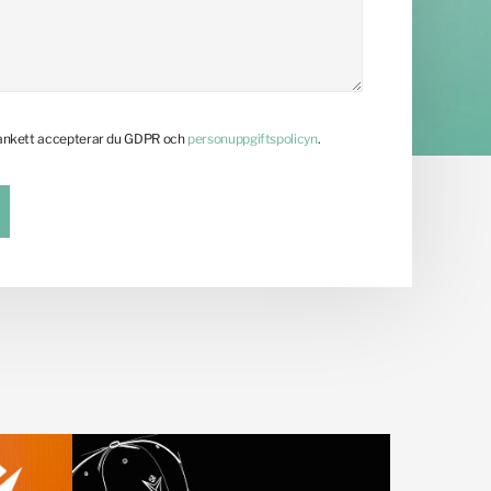
lankett accepterar du GDPR och
personuppgiftspolicyn
.