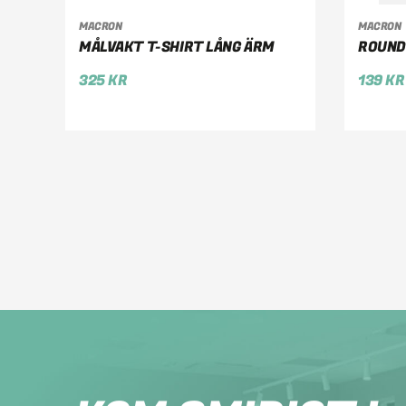
VÄLJ ALTERNATIV
VÄ
MACRON
MACRON
MÅLVAKT T-SHIRT LÅNG ÄRM
ROUND
325
KR
139
KR