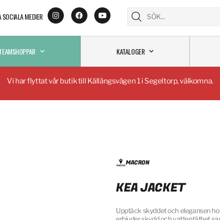
A SOCIALA MEDIER
TEAMSHOPPAR
KATALOGER
Vi har flyttat vår butik till Källängsvägen 1 i Segeltorp, välkomna.
MACRON
KEA JACKET
Upptäck skyddet och elegansen hos K
erbjuder skydd och vattentäthet sa