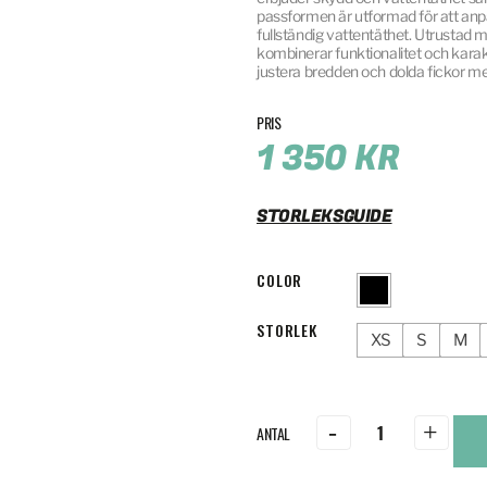
passformen är utformad för att an
fullständig vattentäthet. Utrusta
kombinerar funktionalitet och karak
justera bredden och dolda fickor me
1 350
KR
STORLEKSGUIDE
COLOR
STORLEK
XS
S
M
-
+