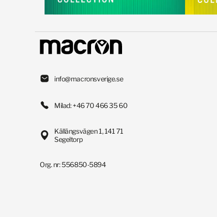
info@macronsverige.se
Milad: +46 70 466 35 60
Källängsvägen 1, 141 71
Segeltorp
Org. nr: 556850-5894