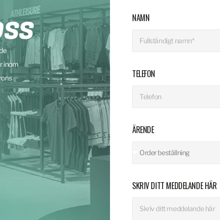
NAMN
OSS
nde
r inom
TELEFON
rons
ÄRENDE
SKRIV DITT MEDDELANDE HÄR