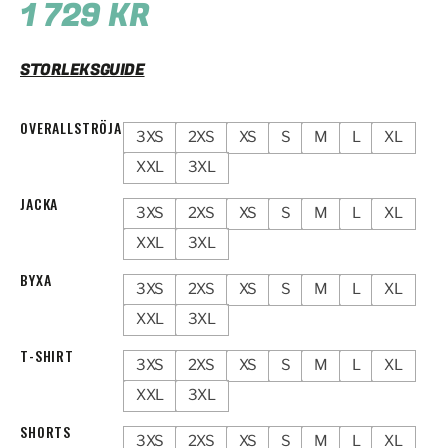
1 729
KR
STORLEKSGUIDE
OVERALLSTRÖJA
3XS
2XS
XS
S
M
L
XL
XXL
3XL
JACKA
3XS
2XS
XS
S
M
L
XL
XXL
3XL
BYXA
3XS
2XS
XS
S
M
L
XL
XXL
3XL
T-SHIRT
3XS
2XS
XS
S
M
L
XL
XXL
3XL
SHORTS
3XS
2XS
XS
S
M
L
XL