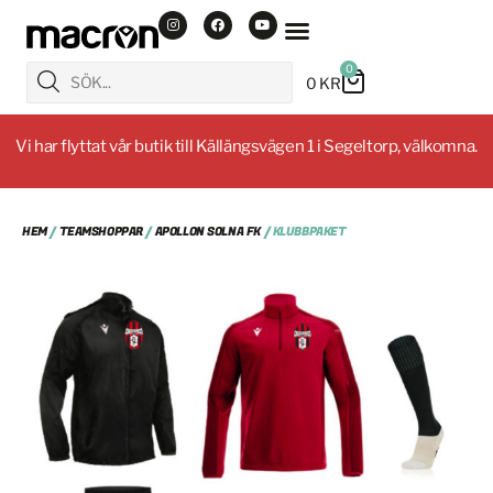
0
0
KR
Vi har flyttat vår butik till Källängsvägen 1 i Segeltorp, välkomna.
HEM
/
TEAMSHOPPAR
/
APOLLON SOLNA FK
/ KLUBBPAKET