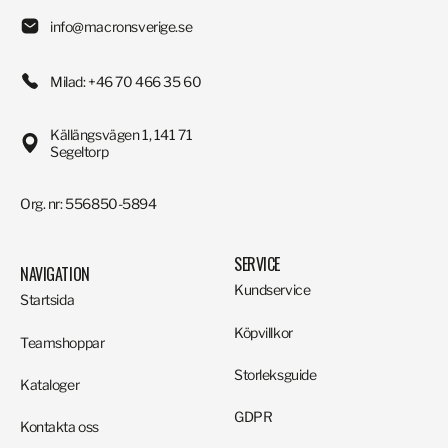
info@macronsverige.se
Milad: +46 70 466 35 60
Källängsvägen 1, 141 71
Segeltorp
Org. nr: 556850-5894
SERVICE
NAVIGATION
Kundservice
Startsida
Köpvillkor
Teamshoppar
Storleksguide
Kataloger
GDPR
Kontakta oss