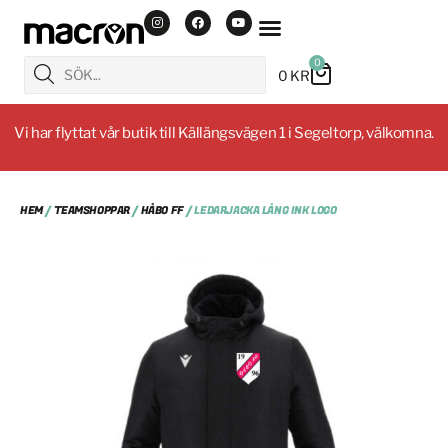
0
0
KR
Vi har flyttat vår butik till Källängsvägen 1 i Segeltorp, välkomna.
HEM
/
TEAMSHOPPAR
/
HÅBO FF
/ LEDARJACKA LÅNG INK LOGO