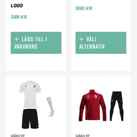
LOGO
550
KR
369
KR
LÄGG TILL I
VÄLJ
VARUKORG
ALTERNATIV
HÅBO FF
HÅBO FF