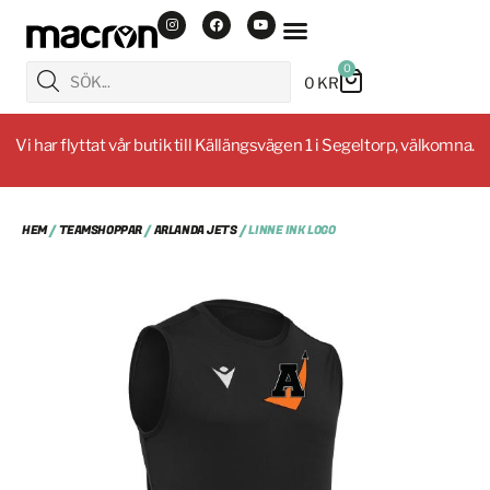
0
0
KR
Vi har flyttat vår butik till Källängsvägen 1 i Segeltorp, välkomna.
HEM
/
TEAMSHOPPAR
/
ARLANDA JETS
/ LINNE INK LOGO