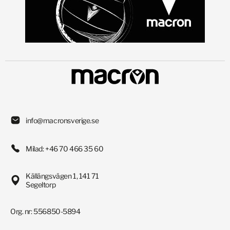
info@macronsverige.se
Milad: +46 70 466 35 60
Källängsvägen 1, 141 71
Segeltorp
Org. nr: 556850-5894