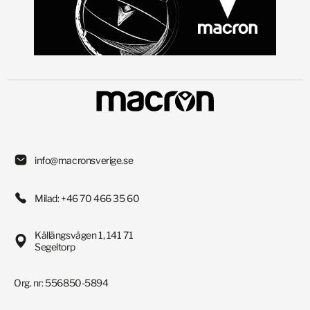
info@macronsverige.se
Milad: +46 70 466 35 60
Källängsvägen 1, 141 71
Segeltorp
Org. nr: 556850-5894