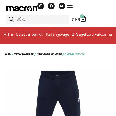
0
0
KR
Vi har flyttat vår butik till Källängsvägen 1 i Segeltorp, välkomna.
HEM
/
TEAMSHOPPAR
/
UPPLANDS DOMARE
/ OVERALLSBYXA