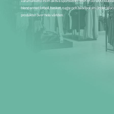
varumärkena inom aktiva sportkläder. Mer än 10 000 klubba
bland annat fotboll, basket, rugby och baseboll använder Mac
produkter över hela världen.