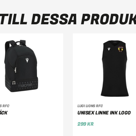
TILL DESSA PRODU
GG TILL I VARUKORG
VÄLJ ALTERNATIV
NS RFC
LUGI LIONS RFC
ÄCK
UNISEX LINNE INK LOGO
R
299
KR