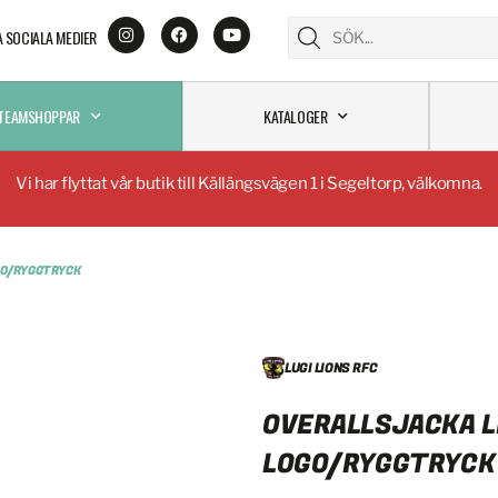
A SOCIALA MEDIER
TEAMSHOPPAR
KATALOGER
Vi har flyttat vår butik till Källängsvägen 1 i Segeltorp, välkomna.
GO/RYGGTRYCK
LUGI LIONS RFC
OVERALLSJACKA L
LOGO/RYGGTRYCK