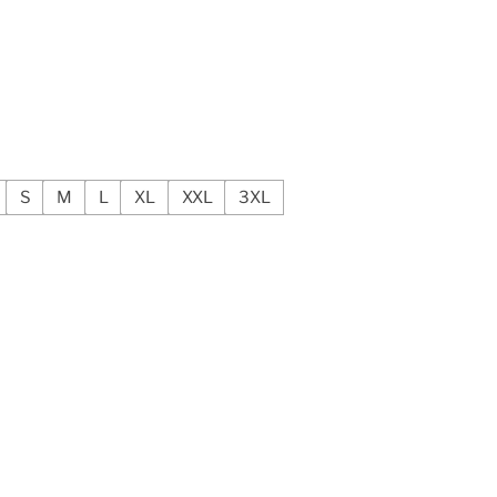
S
M
L
XL
XXL
3XL