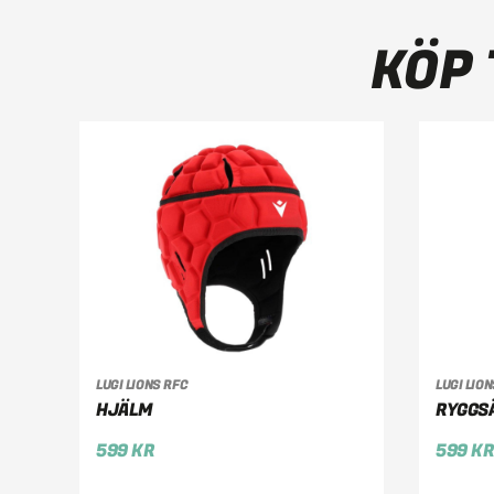
KÖP 
LÄGG TILL I VARUKORG
LÄ
LUGI LIONS RFC
LUGI LIO
HJÄLM
RYGGS
599
KR
599
K