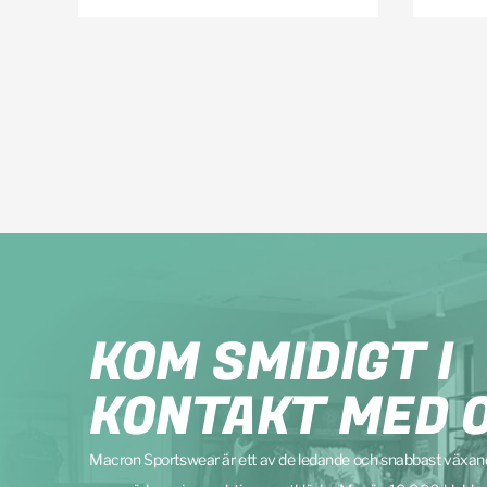
KOM SMIDIGT I
KONTAKT MED 
Macron Sportswear är ett av de ledande och snabbast växa