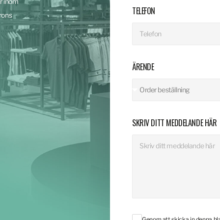
r inom
TELEFON
rons
ÄRENDE
SKRIV DITT MEDDELANDE HÄR
Genom att skicka in denna b