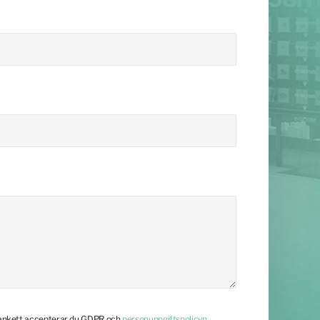
lankett accepterar du GDPR och
personuppgiftspolicyn
.