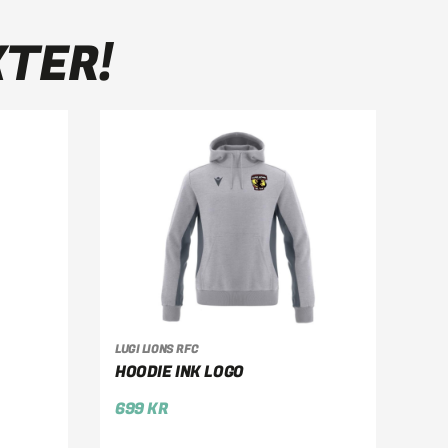
KTER!
VÄLJ ALTERNATIV
LUGI LIONS RFC
HOODIE INK LOGO
699
KR