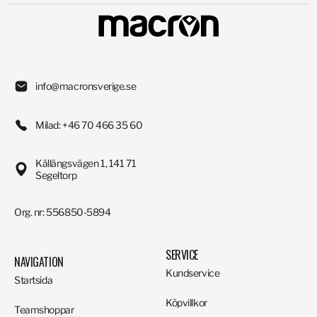
info@macronsverige.se
Milad: +46 70 466 35 60
Källängsvägen 1, 141 71
Segeltorp
Org. nr: 556850-5894
SERVICE
NAVIGATION
Kundservice
Startsida
Köpvillkor
Teamshoppar