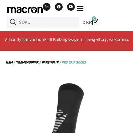
0
0
KR
Vi har flyttat vår butik till Källängsvägen 1 i Segeltorp, välkomna.
HEM
/
TEAMSHOPPAR
/
PARSIAN IF
/ PRO GRIP SOCKS