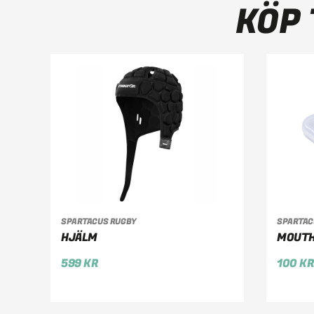
KÖP 
LÄGG TILL I VARUKORG
LÄ
SPARTACUS RUGBY
SPARTAC
HJÄLM
MOUTH
599
KR
100
K