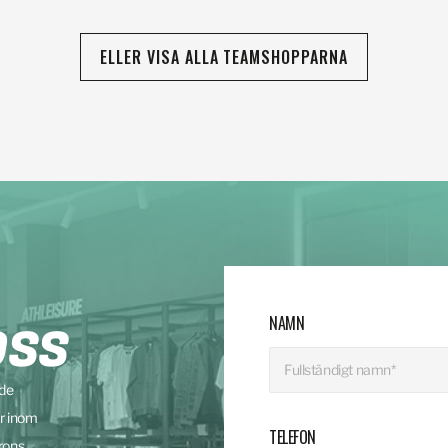
ELLER VISA ALLA TEAMSHOPPARNA
NAMN
OSS
nde
r inom
TELEFON
rons