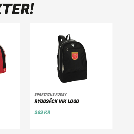
KTER!
G
LÄGG TILL I VARUKORG
SPARTACUS RUGBY
RYGGSÄCK INK LOGO
369
KR