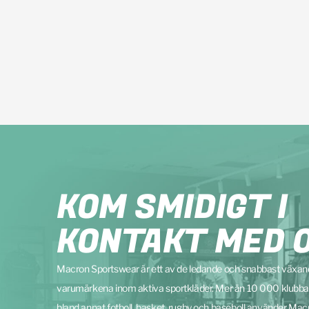
KOM SMIDIGT I
KONTAKT MED 
Macron Sportswear är ett av de ledande och snabbast växa
varumärkena inom aktiva sportkläder. Mer än 10 000 klubba
bland annat fotboll, basket, rugby och baseboll använder Mac