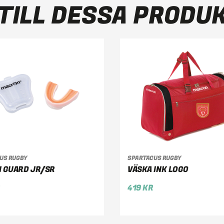
TILL DESSA PRODU
GG TILL I VARUKORG
LÄGG TILL I VARUKOR
US RUGBY
SPARTACUS RUGBY
 GUARD JR/SR
VÄSKA INK LOGO
R
419
KR