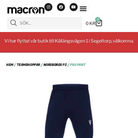
0
0
KR
Vi har flyttat vår butik till Källängsvägen 1 i Segeltorp, välkomna.
HEM
/
TEAMSHOPPAR
/
NORSBORGS FC
/ PRO PANT