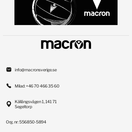
info@macronsverige.se
Milad: +46 70 466 35 60
Källängsvägen 1, 141 71
Segeltorp
Org. nr: 556850-5894