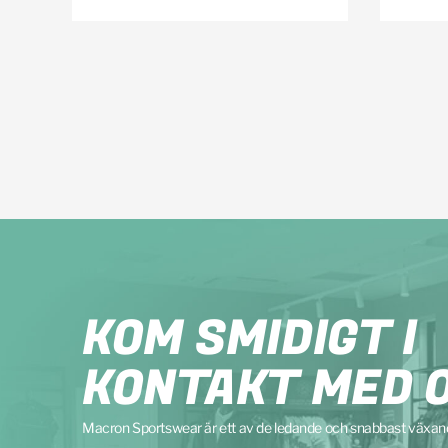
KOM SMIDIGT I
KONTAKT MED 
Macron Sportswear är ett av de ledande och snabbast växa