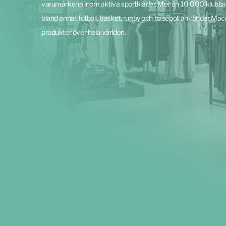
varumärkena inom aktiva sportkläder. Mer än 10 000 klubba
bland annat fotboll, basket, rugby och baseboll använder Mac
produkter över hela världen.