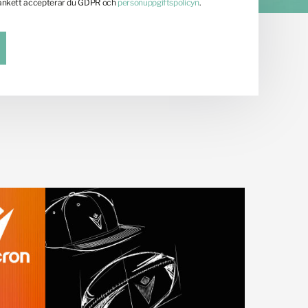
lankett accepterar du GDPR och
personuppgiftspolicyn
.