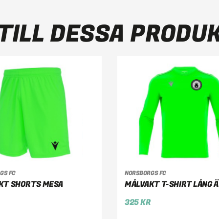
TILL DESSA PRODU
LJ ALTERNATIV
VÄLJ ALTERNATIV
GS FC
NORSBORGS FC
KT SHORTS MESA
MÅLVAKT T-SHIRT LÅNG 
325
KR