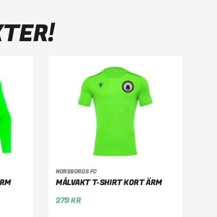
KTER!
VÄLJ ALTERNATIV
NORSBORGS FC
ÄRM
MÅLVAKT T-SHIRT KORT ÄRM
279
KR