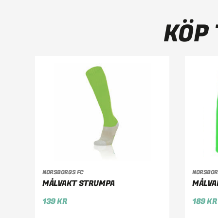
KÖP 
VÄLJ ALTERNATIV
VÄ
NORSBORGS FC
NORSBOR
MÅLVAKT STRUMPA
MÅLVA
139
KR
189
KR