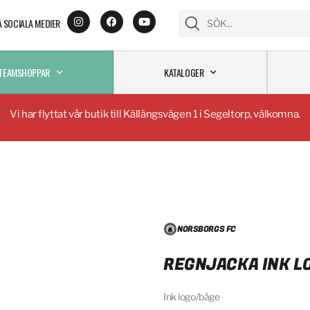
A SOCIALA MEDIER
TEAMSHOPPAR
KATALOGER
Vi har flyttat vår butik till Källängsvägen 1 i Segeltorp, välkomna.
NORSBORGS FC
REGNJACKA INK L
Ink logo/båge