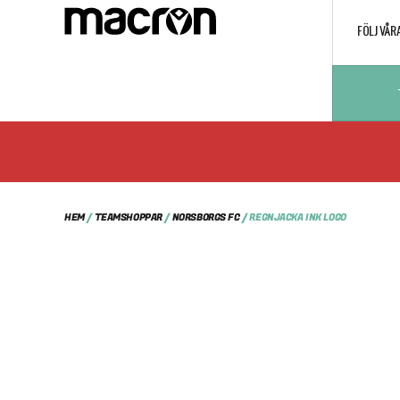
FÖLJ VÅR
HEM
/
TEAMSHOPPAR
/
NORSBORGS FC
/ REGNJACKA INK LOGO