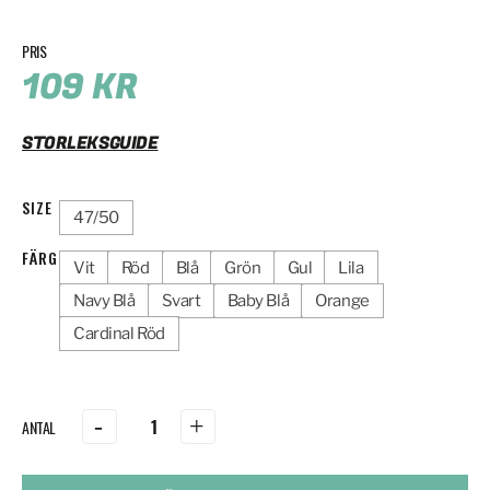
109
KR
STORLEKSGUIDE
SIZE
47/50
FÄRG
Vit
Röd
Blå
Grön
Gul
Lila
Navy Blå
Svart
Baby Blå
Orange
Cardinal Röd
-
+