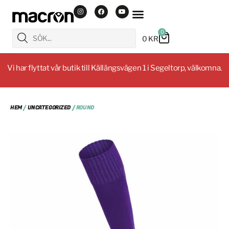
0
0
KR
Vi har flyttat vår butik till Källängsvägen 1 i Segeltorp, välkomna.
HEM
/
UNCATEGORIZED
/ ROUND