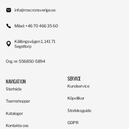
info@macronsverige.se
Milad: +46 70 466 35 60
Källängsvägen 1, 141 71
Segeltorp
Org. nr: 556850-5894
SERVICE
NAVIGATION
Kundservice
Startsida
Köpvillkor
Teamshoppar
Storleksguide
Kataloger
GDPR
Kontakta oss