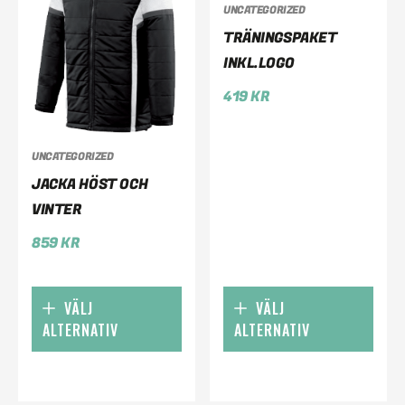
UNCATEGORIZED
TRÄNINGSPAKET
INKL.LOGO
419
KR
UNCATEGORIZED
JACKA HÖST OCH
VINTER
859
KR
VÄLJ
VÄLJ
ALTERNATIV
ALTERNATIV