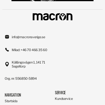
info@macronsverige.se
Milad: +46 70 466 35 60
Källängsvägen 1, 141 71
Segeltorp
Org. nr: 556850-5894
SERVICE
NAVIGATION
Kundservice
Startsida