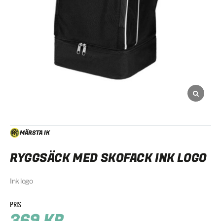
MÄRSTA IK
RYGGSÄCK MED SKOFACK INK LOGO
Ink logo
369
KR