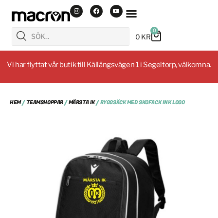
0
0
KR
Vi har flyttat vår butik till Källängsvägen 1 i Segeltorp, välkomna.
HEM
/
TEAMSHOPPAR
/
MÄRSTA IK
/ RYGGSÄCK MED SKOFACK INK LOGO