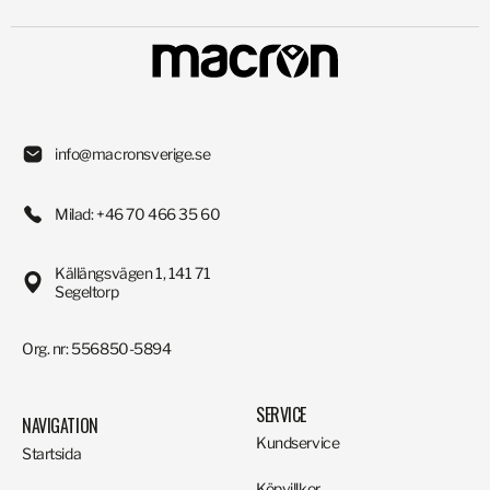
info@macronsverige.se
Milad: +46 70 466 35 60
Källängsvägen 1, 141 71
Segeltorp
Org. nr: 556850-5894
SERVICE
NAVIGATION
Kundservice
Startsida
Köpvillkor