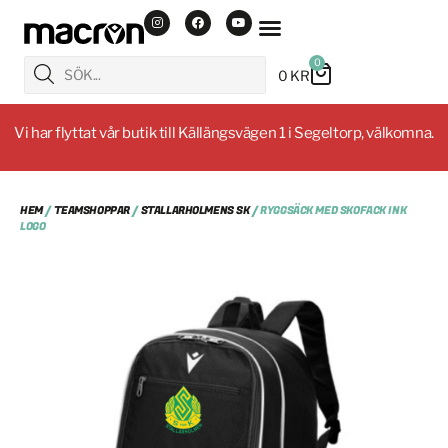
0
0
KR
Vi har flyttat vår butik till Källängsvägen 1 i Segeltorp, välkomna.
HEM
/
TEAMSHOPPAR
/
STALLARHOLMENS SK
/ RYGGSÄCK MED SKOFACK INK
LOGO