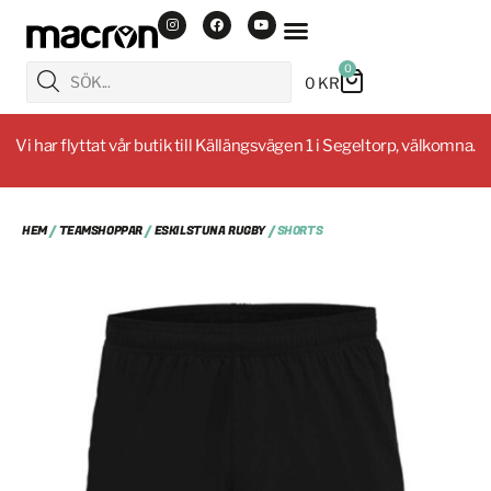
0
0
KR
Vi har flyttat vår butik till Källängsvägen 1 i Segeltorp, välkomna.
HEM
/
TEAMSHOPPAR
/
ESKILSTUNA RUGBY
/ SHORTS