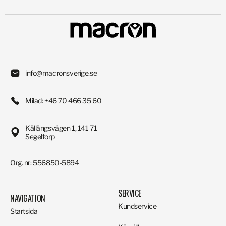
info@macronsverige.se
Milad: +46 70 466 35 60
Källängsvägen 1, 141 71
Segeltorp
Org. nr: 556850-5894
SERVICE
NAVIGATION
Kundservice
Startsida