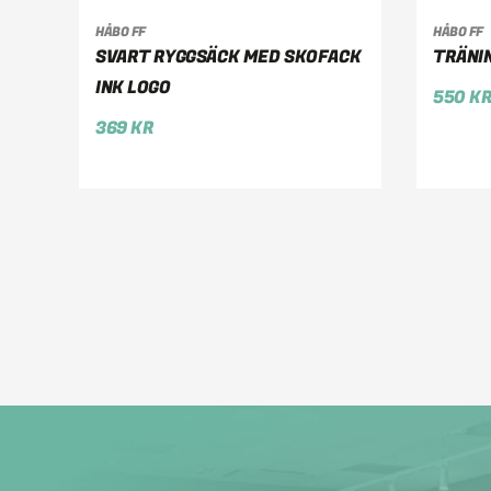
HÅBO FF
HÅBO FF
LÄGG TILL I VARUKORG
VÄ
SVART RYGGSÄCK MED SKOFACK
TRÄNIN
INK LOGO
550
K
369
KR