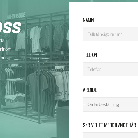
NAMN
OSS
nde
r inom
TELEFON
rons
ÄRENDE
SKRIV DITT MEDDELANDE HÄR