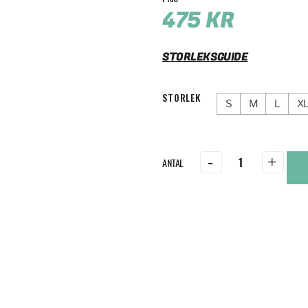
475
KR
STORLEKSGUIDE
STORLEK
S
M
L
X
-
+