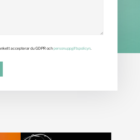
lankett accepterar du GDPR och
personuppgiftspolicyn
.