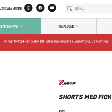
A SOCIALA MEDIER
TEAMSHOPPAR
KATALOGER
Vi har flyttat vår butik till Källängsvägen 1 i Segeltorp, välkomna.
HÅBO FF
SHORTS MED FICK