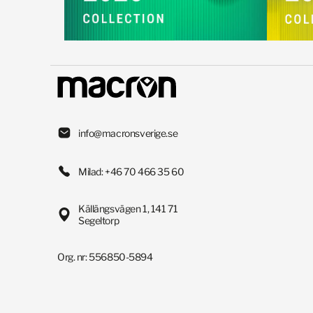
info@macronsverige.se
Milad: +46 70 466 35 60
Källängsvägen 1, 141 71
Segeltorp
Org. nr: 556850-5894