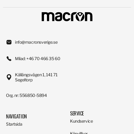
info@macronsverige.se
Milad: +46 70 466 35 60
Källängsvägen 1, 141 71
Segeltorp
Org. nr: 556850-5894
SERVICE
NAVIGATION
Kundservice
Startsida
Köpvillkor