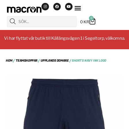
0
0
KR
Vi har flyttat vår butik till Källängsvägen 1 i Segeltorp, välkomna.
HEM
/
TEAMSHOPPAR
/
UPPLANDS DOMARE
/ SHORTS NAVY INK LOGO