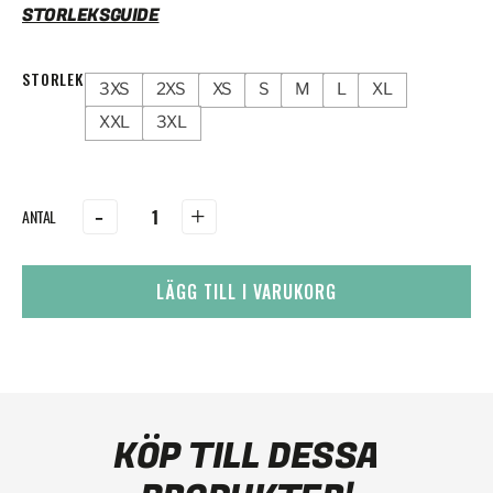
STORLEKSGUIDE
STORLEK
3XS
2XS
XS
S
M
L
XL
XXL
3XL
-
+
LÄGG TILL I VARUKORG
KÖP TILL DESSA