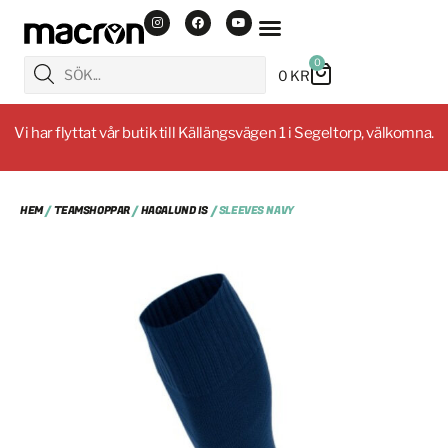
0
0
KR
Vi har flyttat vår butik till Källängsvägen 1 i Segeltorp, välkomna.
HEM
/
TEAMSHOPPAR
/
HAGALUND IS
/ SLEEVES NAVY