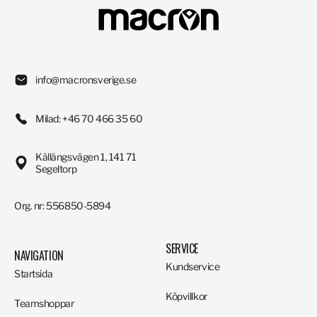
info@macronsverige.se
Milad: +46 70 466 35 60
Källängsvägen 1, 141 71
Segeltorp
Org. nr: 556850-5894
SERVICE
NAVIGATION
Kundservice
Startsida
Köpvillkor
Teamshoppar