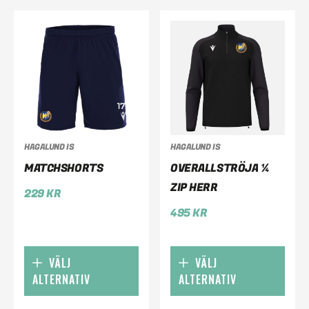
HAGALUND IS
HAGALUND IS
MATCHSHORTS
OVERALLSTRÖJA ¼
ZIP HERR
229
KR
495
KR
VÄLJ
VÄLJ
ALTERNATIV
ALTERNATIV