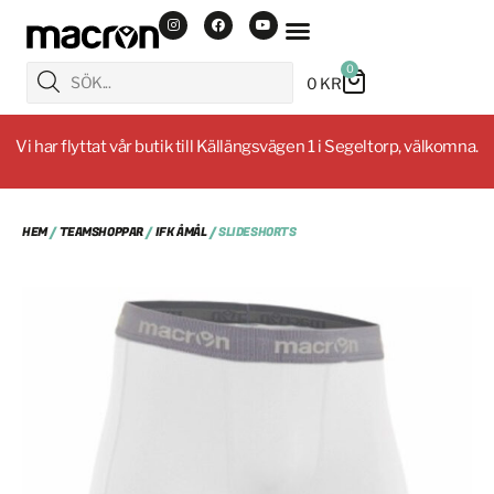
0
0
KR
Vi har flyttat vår butik till Källängsvägen 1 i Segeltorp, välkomna.
HEM
/
TEAMSHOPPAR
/
IFK ÅMÅL
/ SLIDESHORTS