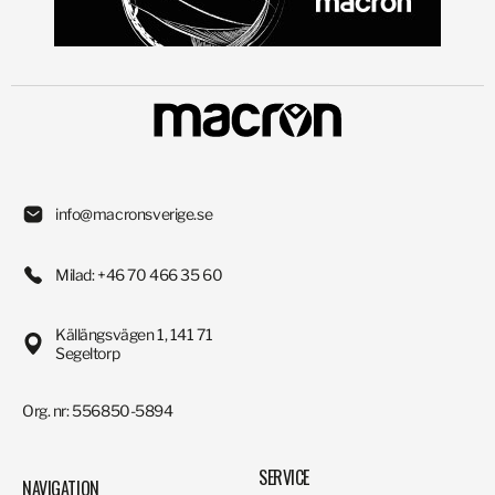
info@macronsverige.se
Milad: +46 70 466 35 60
Källängsvägen 1, 141 71
Segeltorp
Org. nr: 556850-5894
SERVICE
NAVIGATION