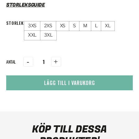
STORLEKSGUIDE
STORLEK
3XS
2XS
XS
S
M
L
XL
XXL
3XL
-
+
LÄGG TILL I VARUKORG
KÖP TILL DESSA