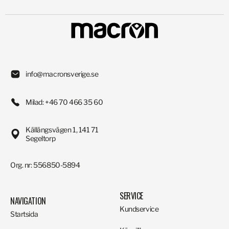
info@macronsverige.se
Milad: +46 70 466 35 60
Källängsvägen 1, 141 71
Segeltorp
Org. nr: 556850-5894
SERVICE
NAVIGATION
Kundservice
Startsida