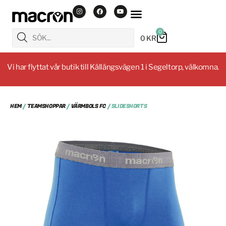
0
0
KR
Vi har flyttat vår butik till Källängsvägen 1 i Segeltorp, välkomna.
HEM
/
TEAMSHOPPAR
/
VÄRMBOLS FC
/ SLIDESHORTS