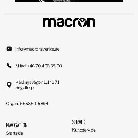
info@macronsverige.se
Milad: +46 70 466 35 60
Källängsvägen 1, 141 71
Segeltorp
Org. nr: 556850-5894
SERVICE
NAVIGATION
Kundservice
Startsida