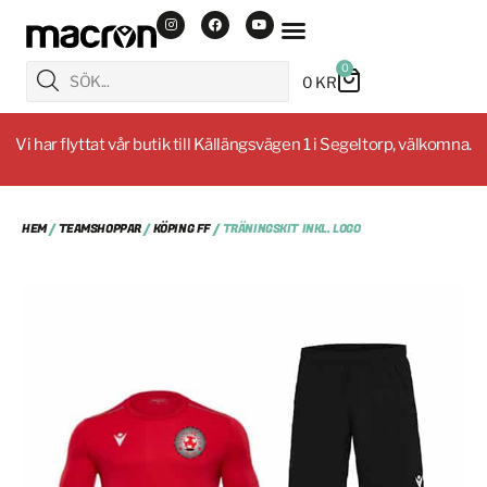
0
0
KR
Vi har flyttat vår butik till Källängsvägen 1 i Segeltorp, välkomna.
HEM
/
TEAMSHOPPAR
/
KÖPING FF
/ TRÄNINGSKIT INKL. LOGO