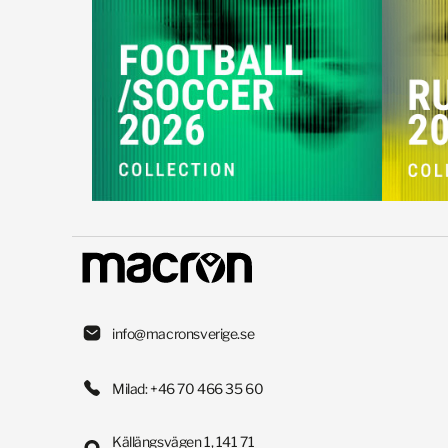
info@macronsverige.se
Milad: +46 70 466 35 60
Källängsvägen 1, 141 71