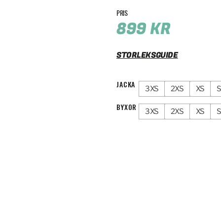
899
KR
STORLEKSGUIDE
JACKA
3XS
2XS
XS
BYXOR
3XS
2XS
XS