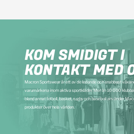
KOM SMIDIGT I
KONTAKT MED 
Macron Sportswear är ett av de ledande och snabbast växa
varumärkena inom aktiva sportkläder. Mer än 10 000 klubba
bland annat fotboll, basket, rugby och baseboll använder Mac
produkter över hela världen.