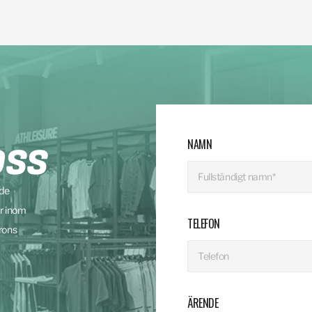
NAMN
OSS
nde
r inom
TELEFON
rons
ÄRENDE