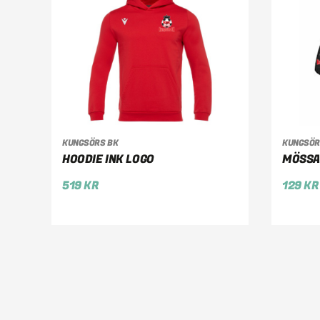
VÄLJ ALTERNATIV
LÄ
KUNGSÖRS BK
KUNGSÖR
HOODIE INK LOGO
MÖSSA
519
KR
129
KR