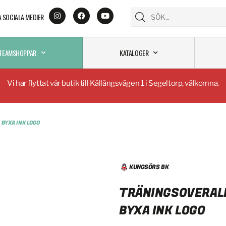
A SOCIALA MEDIER
TEAMSHOPPAR
KATALOGER
Vi har flyttat vår butik till Källängsvägen 1 i Segeltorp, välkomna.
 BYXA INK LOGO
KUNGSÖRS BK
TRÄNINGSOVERALL
BYXA INK LOGO