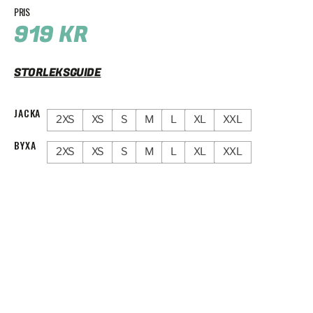
919
KR
STORLEKSGUIDE
JACKA
2XS
XS
S
M
L
XL
XXL
BYXA
2XS
XS
S
M
L
XL
XXL