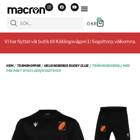
0
0
KR
Vi har flyttat vår butik till Källängsvägen 1 i Segeltorp, välkomna.
HEM
/
TEAMSHOPPAR
/
HELSINGBORGS RUGBY CLUB
/ TRÄNINGSOVERALL MED
PRO PANT BYXA LOGO/RYGGTRYCK