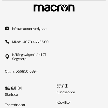
info@macronsverige.se
Milad: +46 70 466 35 60
Källängsvägen 1, 141 71
Segeltorp
Org. nr: 556850-5894
SERVICE
NAVIGATION
Kundservice
Startsida
Köpvillkor
Teamshoppar