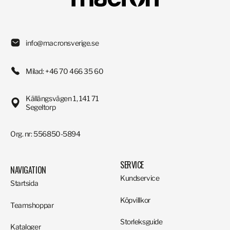
info@macronsverige.se
Milad: +46 70 466 35 60
Källängsvägen 1, 141 71
Segeltorp
Org. nr: 556850-5894
SERVICE
NAVIGATION
Kundservice
Startsida
Köpvillkor
Teamshoppar
Storleksguide
Kataloger