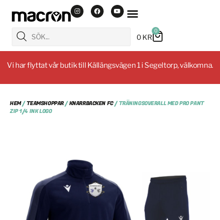
0
0
KR
Vi har flyttat vår butik till Källängsvägen 1 i Segeltorp, välkomna.
HEM
/
TEAMSHOPPAR
/
KNARRBACKEN FC
/ TRÄNINGSOVERALL MED PRO PANT
ZIP 1/4 INK LOGO