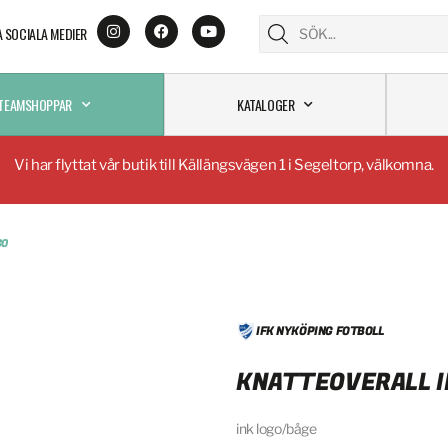
A SOCIALA MEDIER
TEAMSHOPPAR
KATALOGER
Vi har flyttat vår butik till Källängsvägen 1 i Segeltorp, välkomna.
GO
IFK NYKÖPING FOTBOLL
KNATTEOVERALL I
ink logo/båge