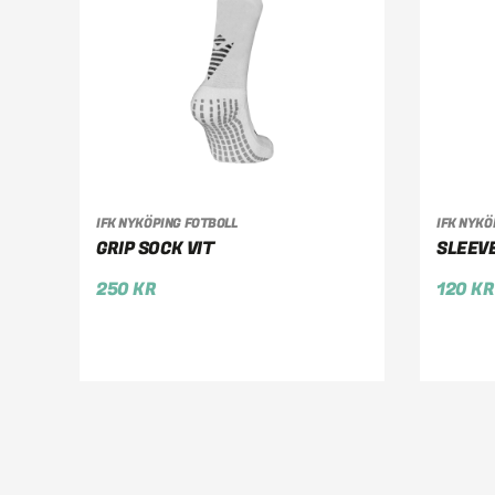
IFK NYKÖPING FOTBOLL
IFK NYKÖ
VÄLJ ALTERNATIV
VÄ
GRIP SOCK VIT
SLEEV
250
KR
120
KR