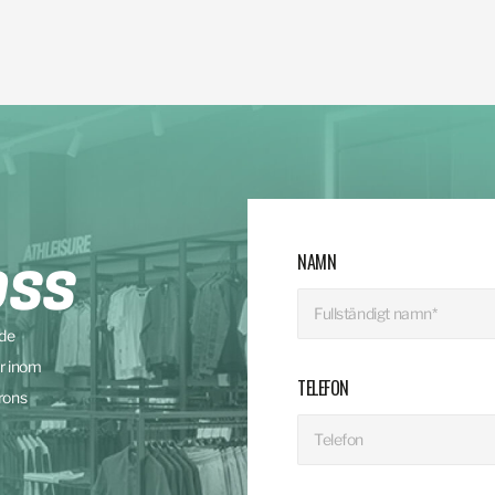
NAMN
OSS
nde
r inom
TELEFON
rons