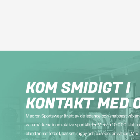
KOM SMIDIGT I
KONTAKT MED 
Macron Sportswear är ett av de ledande och snabbast växa
varumärkena inom aktiva sportkläder. Mer än 10 000 klubba
bland annat fotboll, basket, rugby och baseboll använder Mac