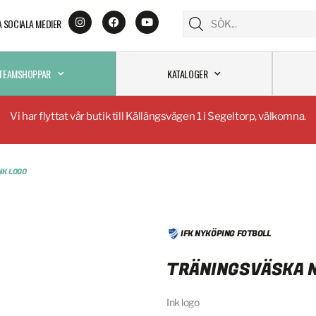
A SOCIALA MEDIER
TEAMSHOPPAR
KATALOGER
Vi har flyttat vår butik till Källängsvägen 1 i Segeltorp, välkomna.
NK LOGO
IFK NYKÖPING FOTBOLL
TRÄNINGSVÄSKA N
Ink logo