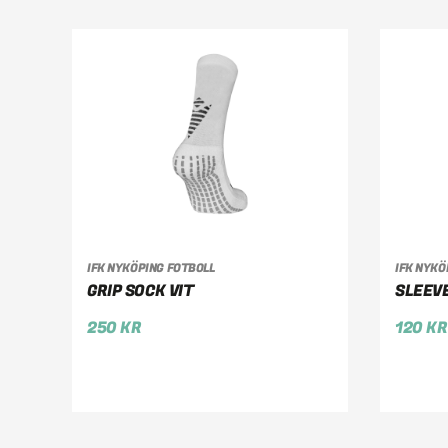
IFK NYKÖPING FOTBOLL
IFK NYKÖ
VÄLJ ALTERNATIV
VÄ
GRIP SOCK VIT
SLEEV
250
KR
120
KR