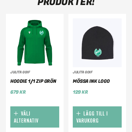
PRODUKTER!
JULITA GOIF
JULITA GOIF
HOODIE 1/1 ZIP GRÖN
MÖSSA INK LOGO
679
KR
129
KR
VÄLJ
LÄGG TILL I
ALTERNATIV
VARUKORG