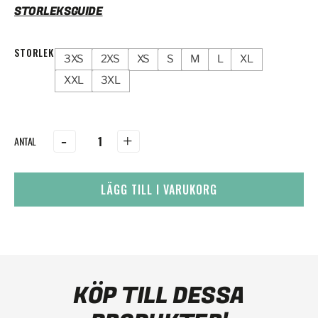
STORLEKSGUIDE
STORLEK
3XS
2XS
XS
S
M
L
XL
XXL
3XL
-
+
LÄGG TILL I VARUKORG
KÖP TILL DESSA