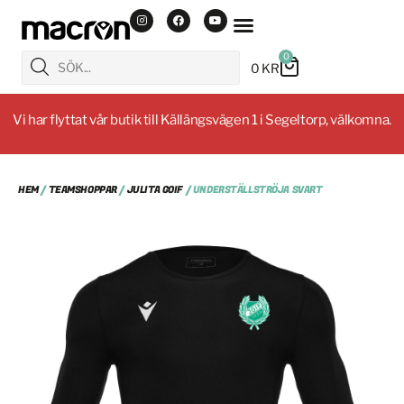
0
0
KR
Vi har flyttat vår butik till Källängsvägen 1 i Segeltorp, välkomna.
HEM
/
TEAMSHOPPAR
/
JULITA GOIF
/ UNDERSTÄLLSTRÖJA SVART