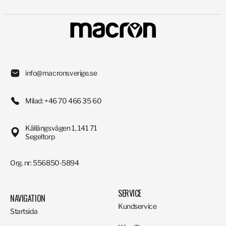
info@macronsverige.se
Milad: +46 70 466 35 60
Källängsvägen 1, 141 71
Segeltorp
Org. nr: 556850-5894
SERVICE
NAVIGATION
Kundservice
Startsida