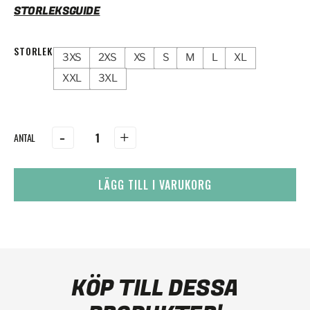
STORLEKSGUIDE
STORLEK
3XS
2XS
XS
S
M
L
XL
XXL
3XL
-
+
LÄGG TILL I VARUKORG
KÖP TILL DESSA