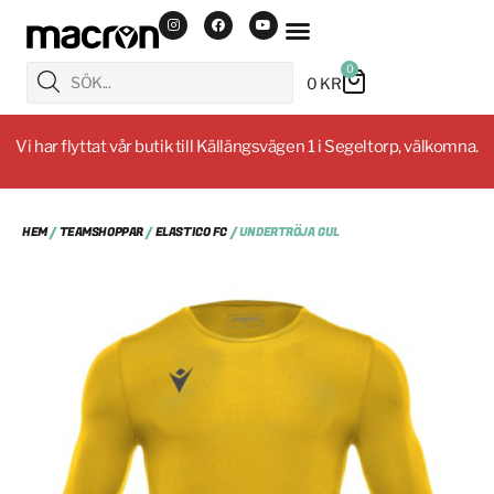
0
0
KR
Vi har flyttat vår butik till Källängsvägen 1 i Segeltorp, välkomna.
HEM
/
TEAMSHOPPAR
/
ELASTICO FC
/ UNDERTRÖJA GUL