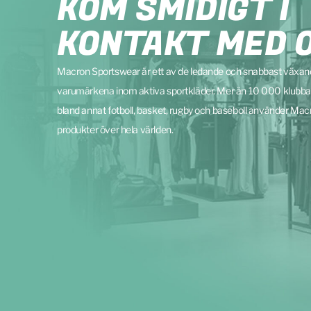
KOM SMIDIGT I
KONTAKT MED 
Macron Sportswear är ett av de ledande och snabbast växa
varumärkena inom aktiva sportkläder. Mer än 10 000 klubba
bland annat fotboll, basket, rugby och baseboll använder Mac
produkter över hela världen.