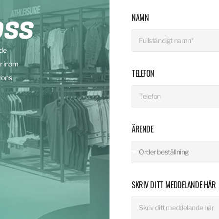
NAMN
OSS
nde
r inom
TELEFON
rons
ÄRENDE
SKRIV DITT MEDDELANDE HÄR