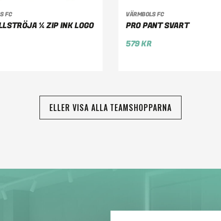
LJ ALTERNATIV
VÄLJ ALTERNATIV
S FC
VÄRMBOLS FC
LSTRÖJA ¼ ZIP INK LOGO
PRO PANT SVART
579
KR
ELLER VISA ALLA TEAMSHOPPARNA