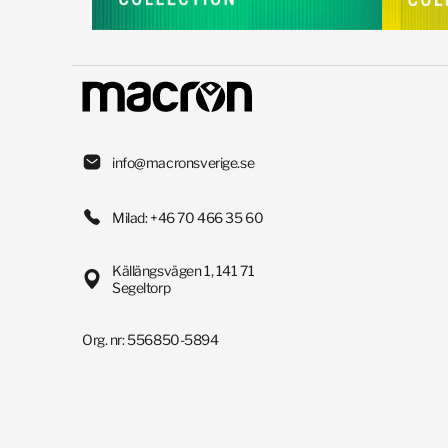
info@macronsverige.se
Milad: +46 70 466 35 60
Källängsvägen 1, 141 71
Segeltorp
Org. nr: 556850-5894