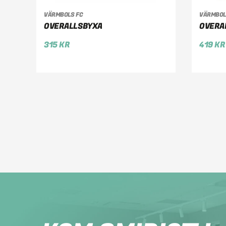
VÄLJ ALTERNATIV
VÄ
VÄRMBOLS FC
VÄRMBOL
OVERALLSBYXA
OVERAL
315
KR
419
KR