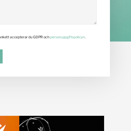
lankett accepterar du GDPR och
personuppgiftspolicyn
.