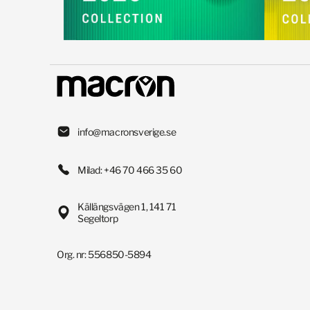
info@macronsverige.se
Milad: +46 70 466 35 60
Källängsvägen 1, 141 71
Segeltorp
Org. nr: 556850-5894