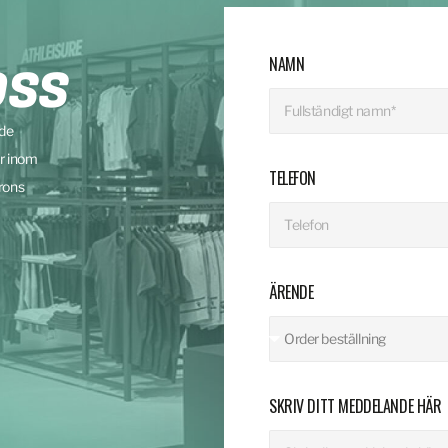
NAMN
OSS
nde
r inom
TELEFON
rons
ÄRENDE
SKRIV DITT MEDDELANDE HÄR