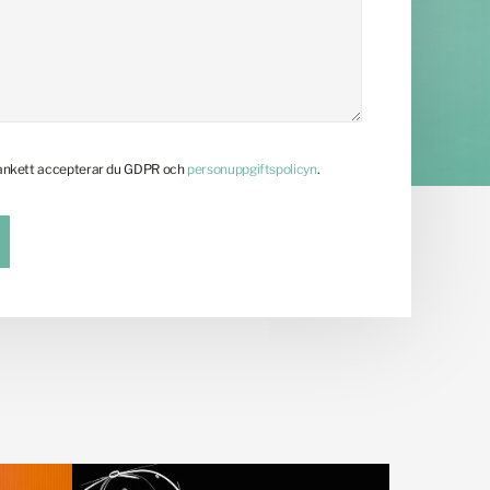
lankett accepterar du GDPR och
personuppgiftspolicyn
.