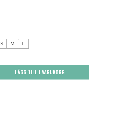
S
M
L
LÄGG TILL I VARUKORG