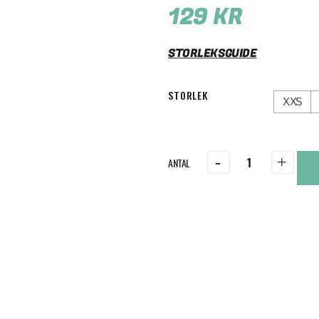
129
KR
STORLEKSGUIDE
STORLEK
XXS
-
+