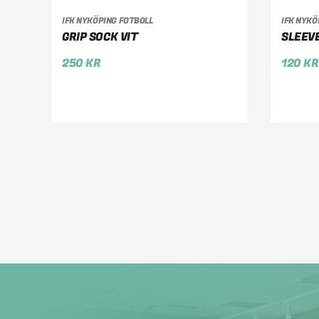
IFK NYKÖPING FOTBOLL
IFK NYKÖ
VÄLJ ALTERNATIV
VÄ
GRIP SOCK VIT
SLEEV
250
KR
120
KR