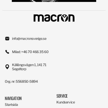
info@macronsverige.se
Milad: +46 70 466 35 60
Källängsvägen 1, 141 71
Segeltorp
Org. nr: 556850-5894
SERVICE
NAVIGATION
Kundservice
Startsida