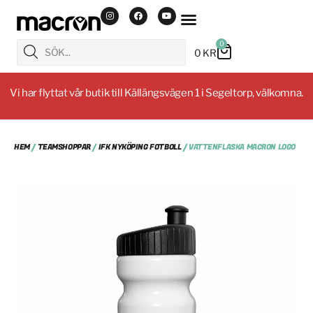
0
0
KR
Vi har flyttat vår butik till Källängsvägen 1 i Segeltorp, välkomna.
HEM
/
TEAMSHOPPAR
/
IFK NYKÖPING FOTBOLL
/ VATTENFLASKA MACRON LOGO