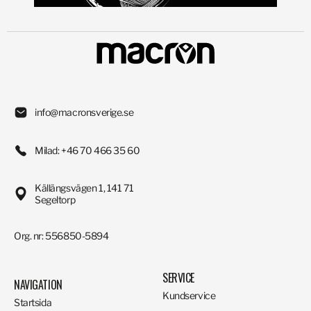
info@macronsverige.se
Milad: +46 70 466 35 60
Källängsvägen 1, 141 71
Segeltorp
Org. nr: 556850-5894
SERVICE
NAVIGATION
Kundservice
Startsida