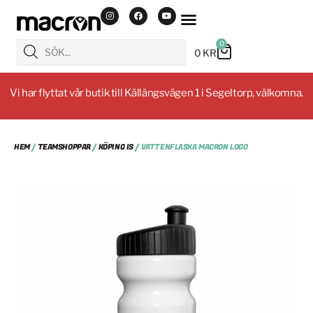
0
0
KR
Vi har flyttat vår butik till Källängsvägen 1 i Segeltorp, välkomna.
HEM
/
TEAMSHOPPAR
/
KÖPING IS
/ VATTENFLASKA MACRON LOGO