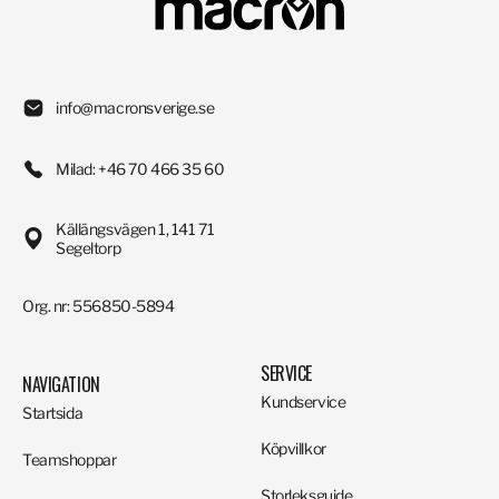
info@macronsverige.se
Milad: +46 70 466 35 60
Källängsvägen 1, 141 71
Segeltorp
Org. nr: 556850-5894
SERVICE
NAVIGATION
Kundservice
Startsida
Köpvillkor
Teamshoppar
Storleksguide