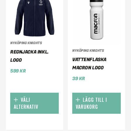
NYKÖPING KNIGHTS
NYKÖPING KNIGHTS
REGNJACKA INKL.
VATTENFLASKA
LOGO
MACRON LOGO
599
KR
39
KR
VÄLJ
LÄGG TILL I
ALTERNATIV
VARUKORG