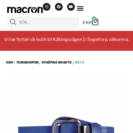
0
0
KR
Vi har flyttat vår butik till Källängsvägen 1 i Segeltorp, välkomna.
HEM
/
TEAMSHOPPAR
/
NYKÖPING KNIGHTS
/ BÄLTE