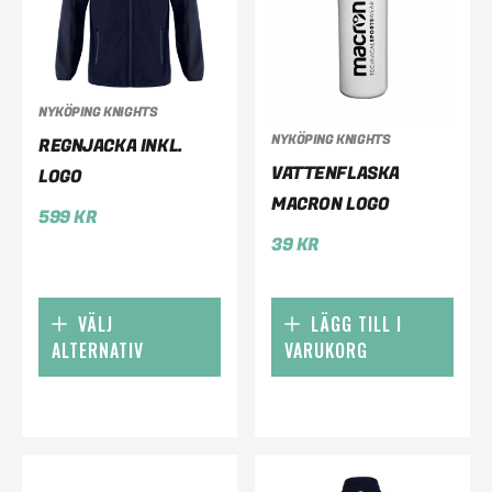
NYKÖPING KNIGHTS
NYKÖPING KNIGHTS
REGNJACKA INKL.
VATTENFLASKA
LOGO
MACRON LOGO
599
KR
39
KR
VÄLJ
LÄGG TILL I
ALTERNATIV
VARUKORG