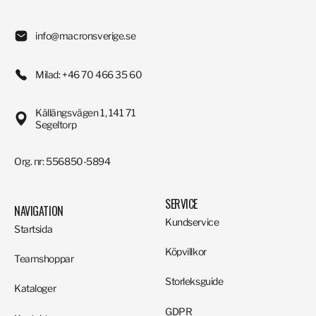
info@macronsverige.se
Milad: +46 70 466 35 60
Källängsvägen 1, 141 71
Segeltorp
Org. nr: 556850-5894
SERVICE
NAVIGATION
Kundservice
Startsida
Köpvillkor
Teamshoppar
Storleksguide
Kataloger
GDPR