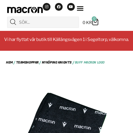
0
0
KR
Vi har flyttat vår butik till Källängsvägen 1 i Segeltorp, välkomna.
HEM
/
TEAMSHOPPAR
/
NYKÖPING KNIGHTS
/ BUFF MACRON LOGO