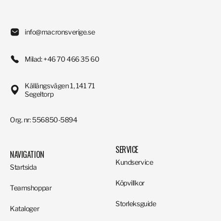
info@macronsverige.se
Milad: +46 70 466 35 60
Källängsvägen 1, 141 71
Segeltorp
Org. nr: 556850-5894
SERVICE
NAVIGATION
Kundservice
Startsida
Köpvillkor
Teamshoppar
Storleksguide
Kataloger