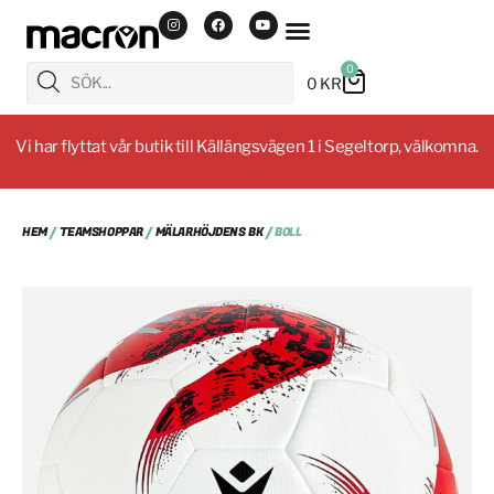
0
0
KR
Vi har flyttat vår butik till Källängsvägen 1 i Segeltorp, välkomna.
HEM
/
TEAMSHOPPAR
/
MÄLARHÖJDENS BK
/ BOLL