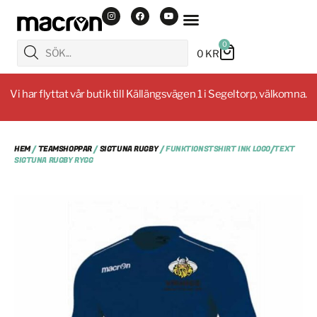
0
0
KR
Vi har flyttat vår butik till Källängsvägen 1 i Segeltorp, välkomna.
HEM
/
TEAMSHOPPAR
/
SIGTUNA RUGBY
/ FUNKTIONSTSHIRT INK LOGO/TEXT
SIGTUNA RUGBY RYGG