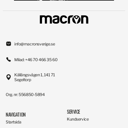
info@macronsverige.se
Milad: +46 70 466 35 60
Källängsvägen 1, 141 71
Segeltorp
Org. nr: 556850-5894
SERVICE
NAVIGATION
Kundservice
Startsida