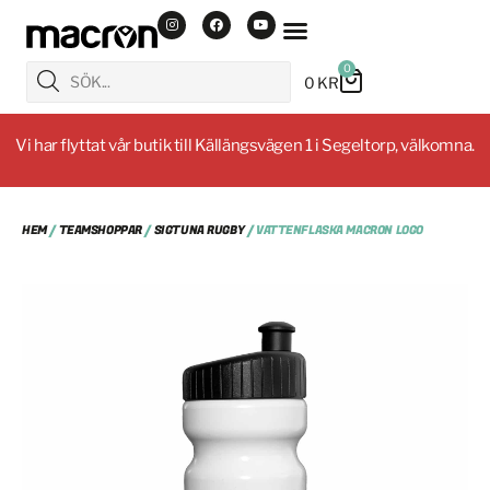
0
0
KR
Vi har flyttat vår butik till Källängsvägen 1 i Segeltorp, välkomna.
HEM
/
TEAMSHOPPAR
/
SIGTUNA RUGBY
/ VATTENFLASKA MACRON LOGO